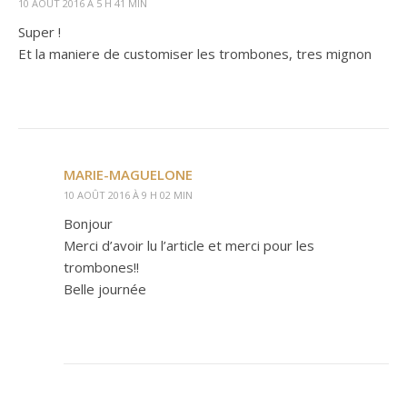
10 AOÛT 2016 À 5 H 41 MIN
Super !
Et la maniere de customiser les trombones, tres mignon
MARIE-MAGUELONE
10 AOÛT 2016 À 9 H 02 MIN
Bonjour
Merci d’avoir lu l’article et merci pour les
trombones!!
Belle journée