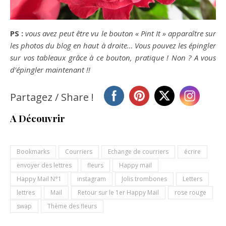
PS :
vous avez peut être vu le bouton « Pint It » apparaître sur
les photos du blog en haut à droite… Vous pouvez les épingler
sur vos tableaux grâce à ce bouton, pratique ! Non ? A vous
d’épingler maintenant !!
Partagez / Share !
A Découvrir
Bookmarks
Courriers
Echange de courriers
écrire
envoyer des lettres
fleurs
Happy mail
Happy Mail N°1
instagram
Jolis trombones
Letters
lettres
Mail
Retour sur le 1er Happy Mail
rose rouge
swap
Thème des fleurs