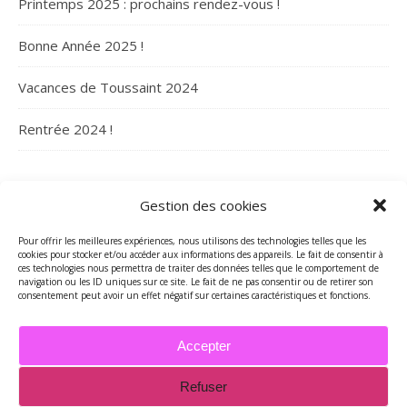
Printemps 2025 : prochains rendez-vous !
Bonne Année 2025 !
Vacances de Toussaint 2024
Rentrée 2024 !
ARCHIVES
Gestion des cookies
Archives
Pour offrir les meilleures expériences, nous utilisons des technologies telles que les
cookies pour stocker et/ou accéder aux informations des appareils. Le fait de consentir à
ces technologies nous permettra de traiter des données telles que le comportement de
navigation ou les ID uniques sur ce site. Le fait de ne pas consentir ou de retirer son
consentement peut avoir un effet négatif sur certaines caractéristiques et fonctions.
Accepter
Refuser
2026 - Tous droits réservés - Merci de contacter Marie-Maguelone