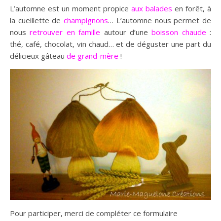
L’automne est un moment propice
aux balades
en forêt, à
la cueillette de
champignons
… L’automne nous permet de
nous
retrouver en famille
autour d’une
boisson chaude
:
thé, café, chocolat, vin chaud… et de déguster une part du
délicieux gâteau
de grand-mère
!
Pour participer, merci de compléter ce formulaire