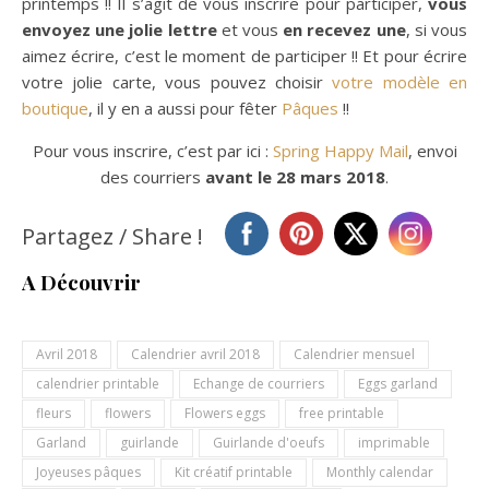
printemps !! Il s’agit de vous inscrire pour participer,
vous
envoyez une jolie lettre
et vous
en recevez une
, si vous
aimez écrire, c’est le moment de participer !! Et pour écrire
votre jolie carte, vous pouvez choisir
votre modèle en
boutique
, il y en a aussi pour fêter
Pâques
!!
Pour vous inscrire, c’est par ici :
Spring Happy Mail
, envoi
des courriers
avant le 28 mars 2018
.
Partagez / Share !
A Découvrir
Avril 2018
Calendrier avril 2018
Calendrier mensuel
calendrier printable
Echange de courriers
Eggs garland
fleurs
flowers
Flowers eggs
free printable
Garland
guirlande
Guirlande d'oeufs
imprimable
Joyeuses pâques
Kit créatif printable
Monthly calendar