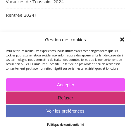
Vacances de Toussaint 2024
Rentrée 2024 !
ARCHIVES
Gestion des cookies
Archives
Pour offrir les meilleures expériences, nous utilisons des technologies telles que les
cookies pour stocker et/ou accéder aux informations des appareils. Le fait de consentir à
ces technologies nous permettra de traiter des données telles que le comportement de
navigation ou les ID uniques sur ce site. Le fait de ne pas consentir ou de retirer son
consentement peut avoir un effet négatif sur certaines caractéristiques et fonctions.
Accepter
Refuser
2026 - Tous droits réservés - Merci de contacter Marie-Maguelone
© pour utilisations des textes et/ou des photos -
Voir les préférences
mariemcreations@free.fr
Thème Ashe par
WP Royal
.
Politique de confidentialité