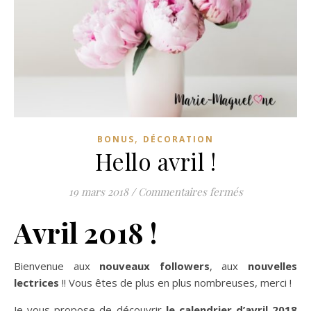
,
BONUS
DÉCORATION
Hello avril !
sur Hello avril 
19 mars 2018
/
Commentaires fermés
Avril 2018 !
Bienvenue aux
nouveaux followers
, aux
nouvelles
lectrices
!! Vous êtes de plus en plus nombreuses, merci !
Je vous propose de découvrir
le calendrier d’avril 2018