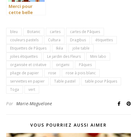
Merci pour
cette belle
année !
bleu
Botanic
cartes
cartes de Pâques
couleurs pastels
Cultura
Dragibus
étiquettes
Etiquettes de Pâques
Ikéa
jolie table
jolies étiquettes
Le jardin des Fleurs
Mini labo
organisée et créative
origami
Pâques
pliage de papier
rose
rose à pois blanc
serviettes en papier
Table pastel
table pour Pâques
Toga
vert
Par
Marie-Maguelone
VOUS POURRIEZ AUSSI AIMER