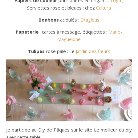
Papiers de couleur
pour boites en origami :
Toga
,
Serviettes rose et bleues : chez
Cultura
Bonbons
acidulés :
Dragibus
Papeterie
: cartes à message, étiquettes :
Marie-
Maguelone
Tulipes
rose pâle : Le
Jardin des fleurs
Je participe au Diy de Pâques sur le site Le meilleur du diy
avec cette table