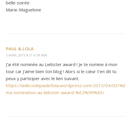
belle soirée
Marie-Maguelone
PAUL & LOLA
3 AVRIL 2015 À 21 H 39 MIN
J’ai été nominée au Liebster award ! Je te nomine à mon
tour car J’aime bien ton blog ! Alors si le cœur t’en dit tu
peux y participer avec le lien suivant.
https://ladecodepauletlola.wordpress.com/2015/04/03/%E
ma-nomination-au-liebster-award-%E2%99%A5/