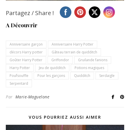
Partagez / Share !
A Découvrir
Anniversaire garçon
Anniversaire Harry Potter
décors Harry potter
Gâteau terrain de quidditch
Goûter Harry Potter
Griffondor
Gruilande fanions
Harry Potter
Jeu de quidditch
Potions magiques
Poufsouffle
Pour les garçons
Quidditch
Serdaigle
Serpentard
Par
Marie-Maguelone
VOUS POURRIEZ AUSSI AIMER