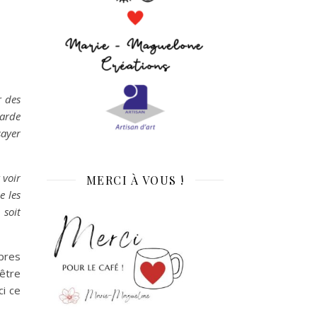
r des
garde
sayer
 voir
MERCI À VOUS !
e les
 soit
opres
être
ci ce