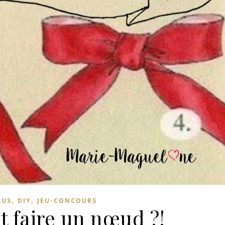
,
,
NUS
DIY
JEU-CONCOURS
faire un nœud ?!