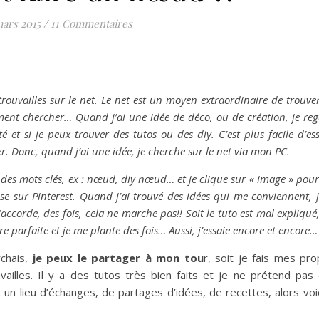
mars 2015
/
11 Commentaires
rouvailles sur le net. Le net est un moyen extraordinaire de trouve
mment chercher… Quand j’ai une idée de déco, ou de création, je re
té et si je peux trouver des tutos ou des diy. C’est plus facile d’es
. Donc, quand j’ai une idée, je cherche sur le net via mon PC.
e des mots clés, ex : nœud, diy nœud… et je clique sur « image » pour
ose sur Pinterest. Quand j’ai trouvé des idées qui me conviennent, j
ccorde, des fois, cela ne marche pas!! Soit le tuto est mal expliqué,
tre parfaite et je me plante des fois… Aussi, j’essaie encore et encore…
rchais,
je peux le partager à mon tou
r, soit je fais mes pr
illes. Il y a des tutos très bien faits et je ne prétend pas 
 un lieu d’échanges, de partages d’idées, de recettes, alors voi