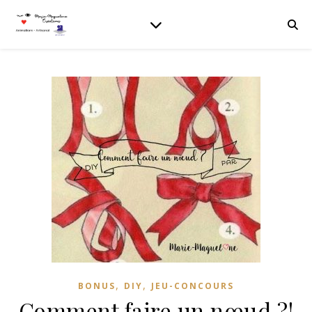
,
,
BONUS
DIY
JEU-CONCOURS
Comment faire un nœud ?!