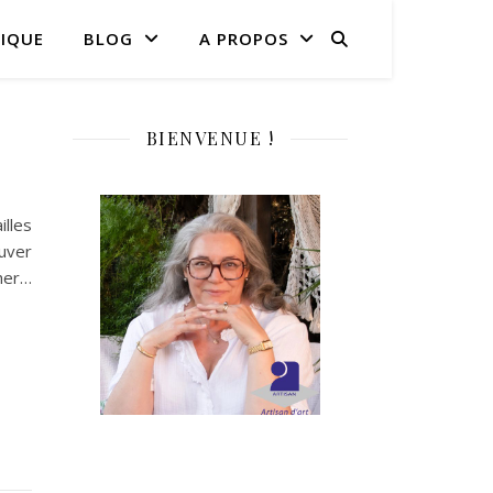
IQUE
BLOG
A PROPOS
BIENVENUE !
illes
uver
her…