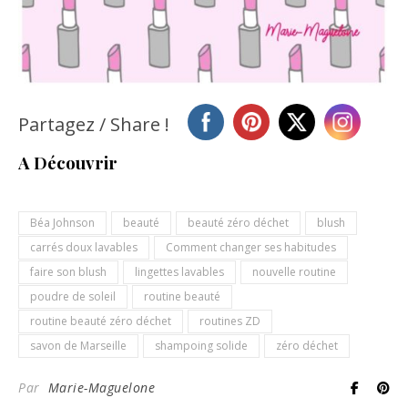
Partagez / Share !
A Découvrir
Béa Johnson
beauté
beauté zéro déchet
blush
carrés doux lavables
Comment changer ses habitudes
faire son blush
lingettes lavables
nouvelle routine
poudre de soleil
routine beauté
routine beauté zéro déchet
routines ZD
savon de Marseille
shampoing solide
zéro déchet
Par
Marie-Maguelone