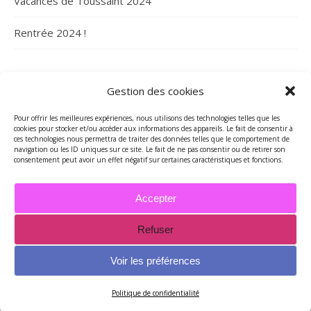
Vacances de Toussaint 2024
Rentrée 2024 !
ARCHIVES
Gestion des cookies
Archives
Pour offrir les meilleures expériences, nous utilisons des technologies telles que les
cookies pour stocker et/ou accéder aux informations des appareils. Le fait de consentir à
ces technologies nous permettra de traiter des données telles que le comportement de
navigation ou les ID uniques sur ce site. Le fait de ne pas consentir ou de retirer son
consentement peut avoir un effet négatif sur certaines caractéristiques et fonctions.
Accepter
Refuser
2026 - Tous droits réservés - Merci de contacter Marie-Maguelone
© pour utilisations des textes et/ou des photos -
Voir les préférences
mariemcreations@free.fr
Thème Ashe par
WP Royal
.
Politique de confidentialité