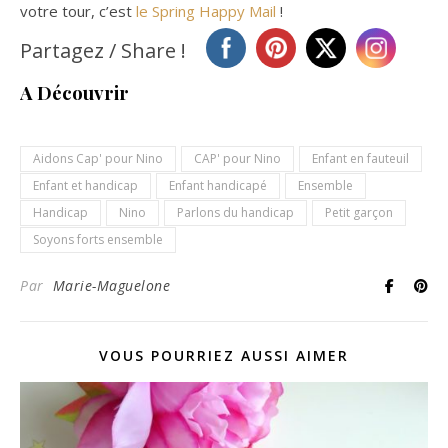
votre tour, c’est
le Spring Happy Mail
!
Partagez / Share !
A Découvrir
Aidons Cap' pour Nino
CAP' pour Nino
Enfant en fauteuil
Enfant et handicap
Enfant handicapé
Ensemble
Handicap
Nino
Parlons du handicap
Petit garçon
Soyons forts ensemble
Par
Marie-Maguelone
VOUS POURRIEZ AUSSI AIMER