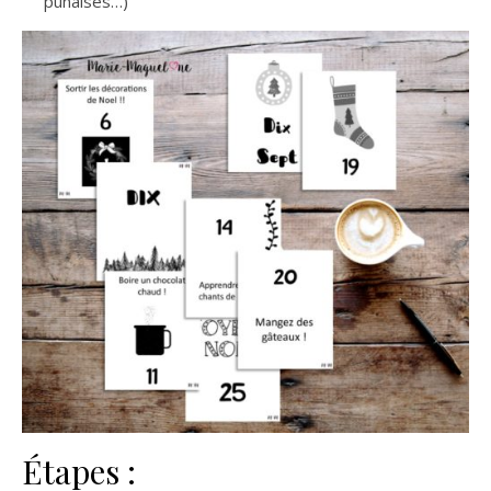
punaises…)
Étapes :