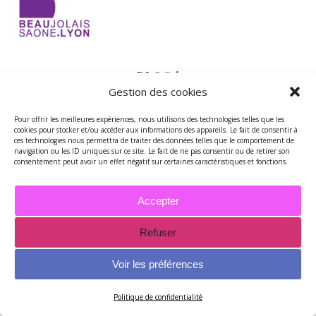
BLOG !
Gestion des cookies
Bientôt l’été !
Pour offrir les meilleures expériences, nous utilisons des technologies telles que les
cookies pour stocker et/ou accéder aux informations des appareils. Le fait de consentir à
ces technologies nous permettra de traiter des données telles que le comportement de
Newsletter !
navigation ou les ID uniques sur ce site. Le fait de ne pas consentir ou de retirer son
consentement peut avoir un effet négatif sur certaines caractéristiques et fonctions.
Printemps 2025 : prochains rendez-vous !
Accepter
Bonne Année 2025 !
Refuser
Vacances de Toussaint 2024
Voir les préférences
Rentrée 2024 !
Politique de confidentialité