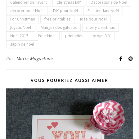
Calendrier de l'avent
Christmas DIY
Décorations de Noël
décorer pour Noël
DIY pour Noël
En attendant Noël
For Christmas
free printables
Idée pour Noël
Joyeux Noël
Mangez des gâteaux
merry christmas
Noël 2017
Pour Noël
printables
projet DIY
sapin de noel
Par
Marie-Maguelone
VOUS POURRIEZ AUSSI AIMER