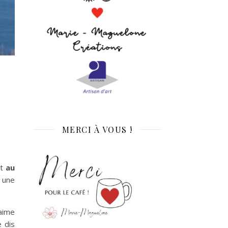
MERCI À VOUS !
it
au
t une
aime
e dis