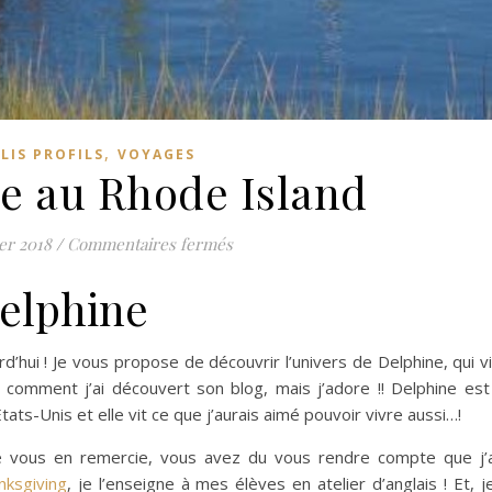
,
OLIS PROFILS
VOYAGES
e au Rhode Island
sur Bienvenue au Rhode Island
ier 2018
/
Commentaires fermés
Delphine
d’hui ! Je vous propose de découvrir l’univers de Delphine, qui v
t comment j’ai découvert son blog, mais j’adore !! Delphine es
ats-Unis et elle vit ce que j’aurais aimé pouvoir vivre aussi…!
e vous en remercie, vous avez du vous rendre compte que j’
nksgiving
, je l’enseigne à mes élèves en atelier d’anglais ! Et, j