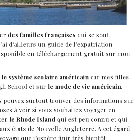
der
des familles françaises
qui se sont
’ai d’ailleurs un guide de l’expatriation
isponible en téléchargement gratuit sur mon
 le système scolaire américain
car mes filles
igh School et sur
le mode de vie américain
.
 pouvez surtout trouver des informations sur
hoses à voir si vous souhaitez voyager en
iter
le Rhode Island
qui est peu connu et qui
aux états de Nouvelle Angleterre. A cet égard
voyage que j’espère finir très bientôt.