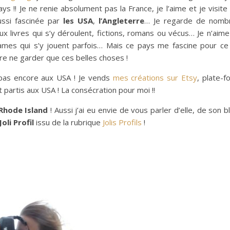
s !! Je ne renie absolument pas la France, je l’aime et je visite
ussi fascinée par
les USA
,
l’Angleterre
… Je regarde de nomb
x livres qui s’y déroulent, fictions, romans ou vécus… Je n’aim
ames qui s’y jouent parfois… Mais ce pays me fascine pour ce q
re ne garder que ces belles choses !
as encore aux USA ! Je vends
mes créations sur Etsy
, plate-
 partis aux USA ! La consécration pour moi !!
 Rhode Island
! Aussi j’ai eu envie de vous parler d’elle, de son 
Joli Profil
issu de la rubrique
Jolis Profils
!