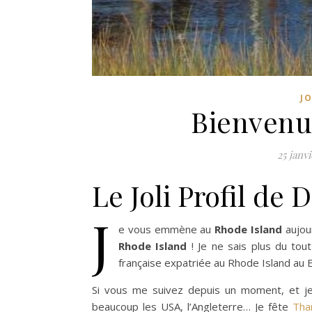
J
Bienvenu
25 janv
Le Joli Profil de 
J
e vous emmène au
Rhode Island
aujour
Rhode Island
! Je ne sais plus du tou
française expatriée au Rhode Island au Et
Si vous me suivez depuis un moment, et j
beaucoup les USA, l’Angleterre… Je fête
Tha