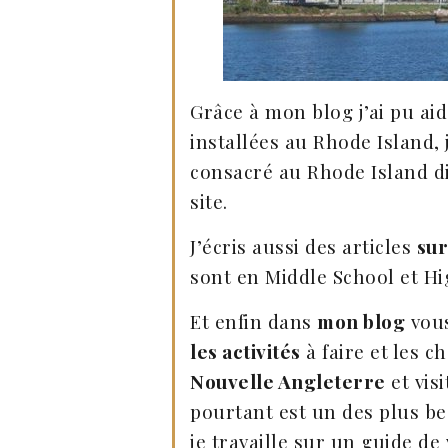
Grâce à mon blog j’ai pu ai
installées au Rhode Island, j
consacré au Rhode Island d
site.
J’écris aussi des articles
sur
sont en Middle School et H
Et enfin dans
mon blog
vous
les activités
à faire et les c
Nouvelle Angleterre
et vis
pourtant est un des plus be
je travaille sur un guide de 