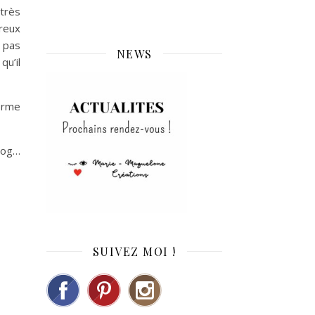
 très
reux
e pas
NEWS
u’il
forme
blog…
SUIVEZ MOI !