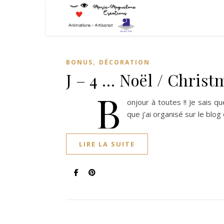
,
BONUS
DÉCORATION
J – 4 … Noël / Christm
B
onjour à toutes !! Je sais 
que j’ai organisé sur le blo
LIRE LA SUITE