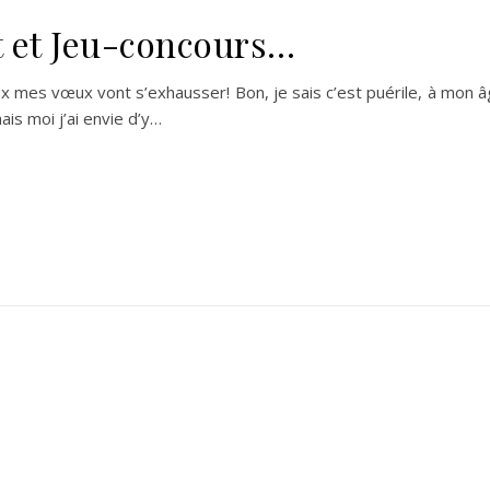
t et Jeu-concours…
ux mes vœux vont s’exhausser! Bon, je sais c’est puérile, à mon 
ais moi j’ai envie d’y…