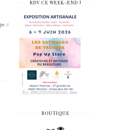
RDV CE WEEK-END !
âge…!
BOUTIQUE