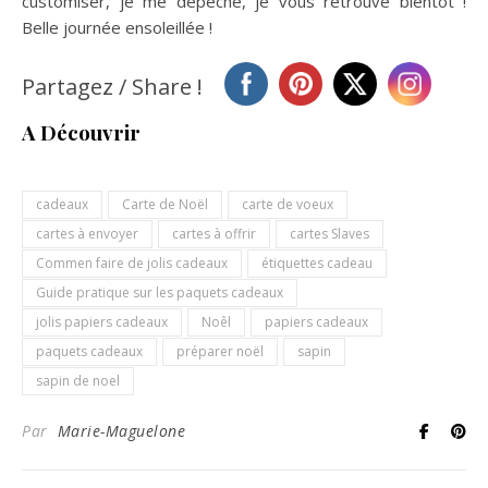
customiser, je me dépêche, je vous retrouve bientôt !
Belle journée ensoleillée !
Partagez / Share !
A Découvrir
cadeaux
Carte de Noël
carte de voeux
cartes à envoyer
cartes à offrir
cartes Slaves
Commen faire de jolis cadeaux
étiquettes cadeau
Guide pratique sur les paquets cadeaux
jolis papiers cadeaux
Noêl
papiers cadeaux
paquets cadeaux
préparer noël
sapin
sapin de noel
Par
Marie-Maguelone