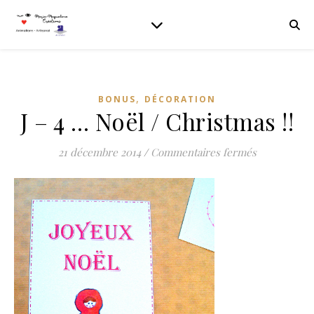
,
BONUS
DÉCORATION
J – 4 … Noël / Christmas !!
sur J – 4 … 
21 décembre 2014
/
Commentaires fermés