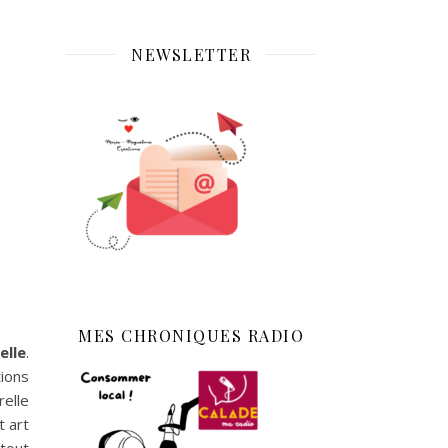
NEWSLETTER
MES CHRONIQUES RADIO
elle
.
tions
elle
t art
tout