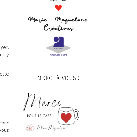
yer,
aut y
cette
MERCI À VOUS !
 donc
 vous