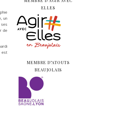
MEMBRE D’AGIR AVEC
ELLES
aphie
e, un
 ses
er de
mardi
l est
MEMBRE D’ATOUTS
BEAUJOLAIS