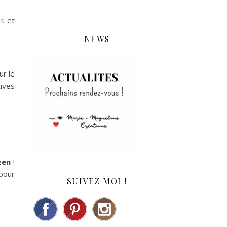
ns
et
NEWS
ur le
tives
zen
!
pour
SUIVEZ MOI !