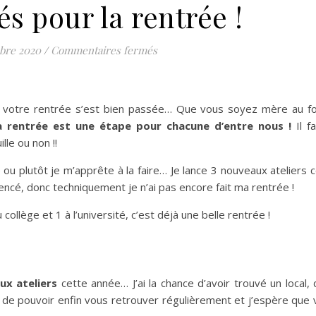
s pour la rentrée !
sur Nouveautés pour la rentrée !
bre 2020
/
Commentaires fermés
e votre rentrée s’est bien passée… Que vous soyez mère au fo
a rentrée est une étape pour chacune d’entre nous !
Il f
lle ou non !!
 ou plutôt je m’apprête à la faire… Je lance 3 nouveaux ateliers 
ncé, donc techniquement je n’ai pas encore fait ma rentrée !
 collège et 1 à l’université, c’est déjà une belle rentrée !
ux ateliers
cette année… J’ai la chance d’avoir trouvé un local,
ie de pouvoir enfin vous retrouver régulièrement et j’espère que