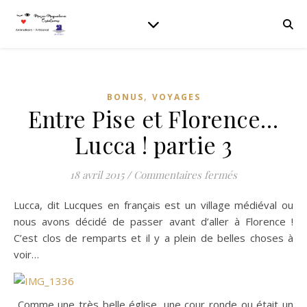
,
BONUS
VOYAGES
Entre Pise et Florence…
Lucca ! partie 3
sur Entre Pise 
18 avril 2015
/
Commentaires fermés
Lucca, dit Lucques en français est un village médiéval ou
nous avons décidé de passer avant d’aller à Florence !
C’est clos de remparts et il y a plein de belles choses à
voir…
Comme une très belle église, une cour ronde ou était un