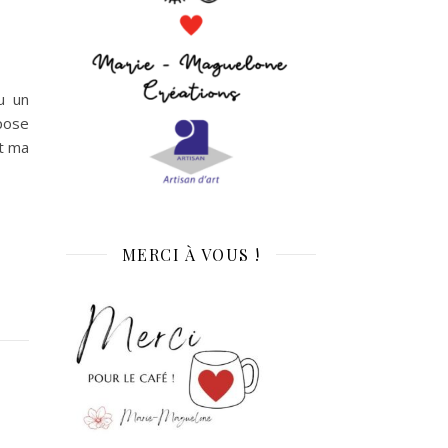
u un
pose
nt ma
MERCI À VOUS !