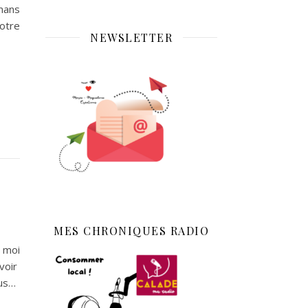
mans
otre
NEWSLETTER
MES CHRONIQUES RADIO
n moi
voir
ous…