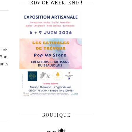
RDV CE WEEK-END !
!
rfois
 Bon,
fants
BOUTIQUE