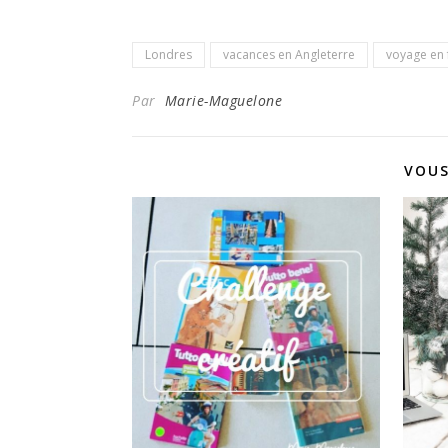
Londres
vacances en Angleterre
voyage en 
Par
Marie-Maguelone
VOUS