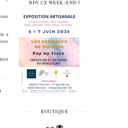
RDV CE WEEK-END !
mais
de à
sions
llent
a
BOUTIQUE