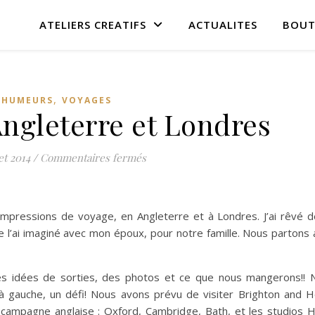
ATELIERS CREATIFS
ACTUALITES
BOUT
,
HUMEURS
VOYAGES
ngleterre et Londres
sur Voyage… L’Angleterre et Londr
let 2014
/
Commentaires fermés
impressions de voyage, en Angleterre et à Londres. J’ai rêvé d
 l’ai imaginé avec mon époux, pour notre famille. Nous partons
 des idées de sorties, des photos et ce que nous mangerons!! 
 à gauche, un défi! Nous avons prévu de visiter Brighton and H
a campagne anglaise : Oxford, Cambridge, Bath, et les studios 