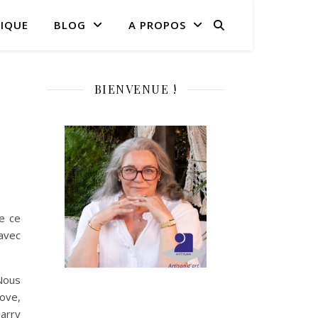
IQUE
BLOG
A PROPOS
BIENVENUE !
es
e ce
 avec
Nous
ove,
Harry