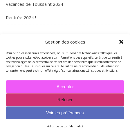
Vacances de Toussaint 2024
Rentrée 2024 !
ARCHIVES
Gestion des cookies
Archives
Pour offrir les meilleures expériences, nous utilisons des technologies telles que les
cookies pour stocker et/ou accéder aux informations des appareils. Le fait de consentir à
ces technologies nous permettra de traiter des données telles que le comportement de
navigation ou les ID uniques sur ce site. Le fait de ne pas consentir ou de retirer son
consentement peut avoir un effet négatif sur certaines caractéristiques et fonctions.
Accepter
Refuser
2026 - Tous droits réservés - Merci de contacter Marie-Maguelone
© pour utilisations des textes et/ou des photos -
Voir les préférences
mariemcreations@free.fr
Thème Ashe par
WP Royal
.
Politique de confidentialité