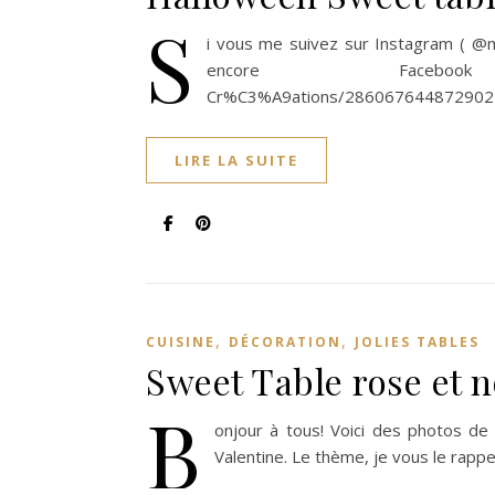
S
i vous me suivez sur Instagram ( @m
encore Facebook (https
Cr%C3%A9ations/286067644872902 ) v
LIRE LA SUITE
,
,
CUISINE
DÉCORATION
JOLIES TABLES
Sweet Table rose et n
B
onjour à tous! Voici des photos de 
Valentine. Le thème, je vous le rappe