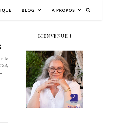
IQUE
BLOG
A PROPOS
BIENVENUE !
s
ur le
#23,
…