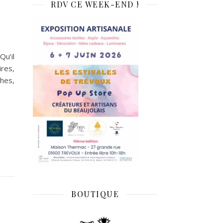
RDV CE WEEK-END !
Qu’il
res,
hes,
BOUTIQUE
!