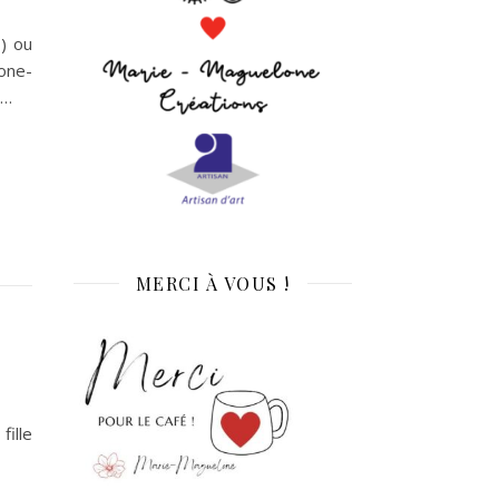
) ou
ne-
r…
MERCI À VOUS !
fille