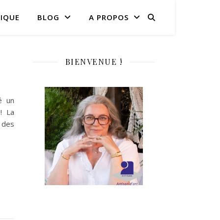
IQUE
BLOG
A PROPOS
BIENVENUE !
é un
! La
z des