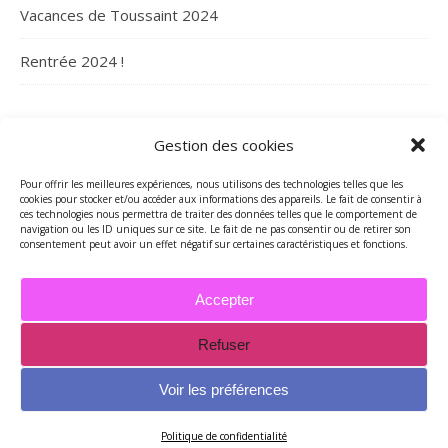
Vacances de Toussaint 2024
Rentrée 2024 !
ARCHIVES
Gestion des cookies
Archives
Pour offrir les meilleures expériences, nous utilisons des technologies telles que les
cookies pour stocker et/ou accéder aux informations des appareils. Le fait de consentir à
ces technologies nous permettra de traiter des données telles que le comportement de
navigation ou les ID uniques sur ce site. Le fait de ne pas consentir ou de retirer son
consentement peut avoir un effet négatif sur certaines caractéristiques et fonctions.
Accepter
Refuser
2026 - Tous droits réservés - Merci de contacter Marie-Maguelone
© pour utilisations des textes et/ou des photos -
Voir les préférences
mariemcreations@free.fr
Thème Ashe par
WP Royal
.
Politique de confidentialité