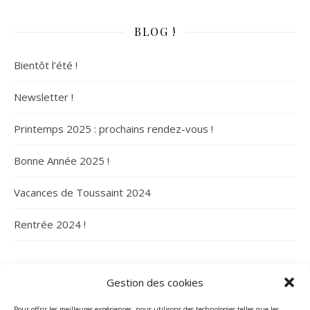
BLOG !
Bientôt l’été !
Newsletter !
Printemps 2025 : prochains rendez-vous !
Bonne Année 2025 !
Vacances de Toussaint 2024
Rentrée 2024 !
ARCHIVES
Gestion des cookies
Archives
Pour offrir les meilleures expériences, nous utilisons des technologies telles que les