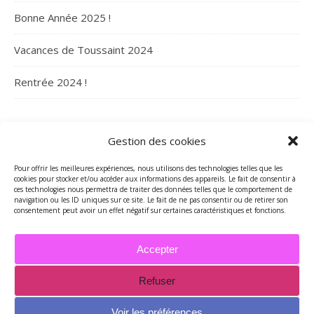
Bonne Année 2025 !
Vacances de Toussaint 2024
Rentrée 2024 !
ARCHIVES
Gestion des cookies
Archives
Pour offrir les meilleures expériences, nous utilisons des technologies telles que les
cookies pour stocker et/ou accéder aux informations des appareils. Le fait de consentir à
ces technologies nous permettra de traiter des données telles que le comportement de
navigation ou les ID uniques sur ce site. Le fait de ne pas consentir ou de retirer son
consentement peut avoir un effet négatif sur certaines caractéristiques et fonctions.
Accepter
Refuser
2026 - Tous droits réservés - Merci de contacter Marie-Maguelone
© pour utilisations des textes et/ou des photos -
Voir les préférences