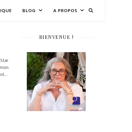
IQUE
BLOG
A PROPOS
BIENVENUE !
 Star
 mon
ent…