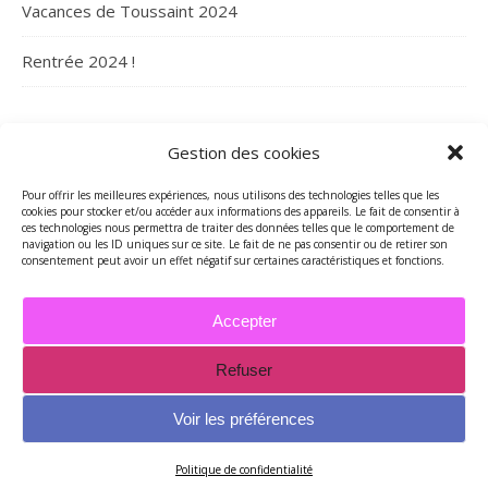
Vacances de Toussaint 2024
Rentrée 2024 !
ARCHIVES
Gestion des cookies
Archives
Pour offrir les meilleures expériences, nous utilisons des technologies telles que les
cookies pour stocker et/ou accéder aux informations des appareils. Le fait de consentir à
ces technologies nous permettra de traiter des données telles que le comportement de
navigation ou les ID uniques sur ce site. Le fait de ne pas consentir ou de retirer son
consentement peut avoir un effet négatif sur certaines caractéristiques et fonctions.
Accepter
Refuser
2026 - Tous droits réservés - Merci de contacter Marie-Maguelone
© pour utilisations des textes et/ou des photos -
Voir les préférences
mariemcreations@free.fr
Thème Ashe par
WP Royal
.
Politique de confidentialité