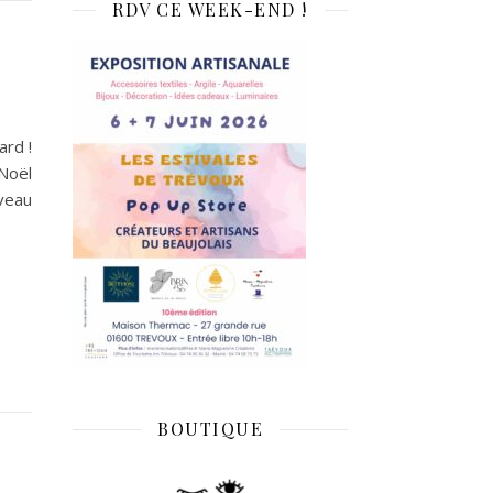
RDV CE WEEK-END !
ard !
Noël
iveau
BOUTIQUE