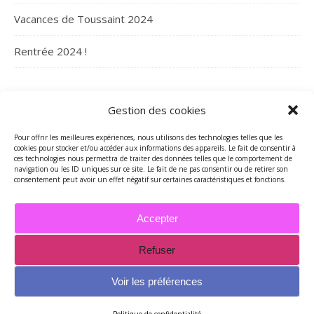
Vacances de Toussaint 2024
Rentrée 2024 !
ARCHIVES
Gestion des cookies
Archives
Pour offrir les meilleures expériences, nous utilisons des technologies telles que les
cookies pour stocker et/ou accéder aux informations des appareils. Le fait de consentir à
ces technologies nous permettra de traiter des données telles que le comportement de
navigation ou les ID uniques sur ce site. Le fait de ne pas consentir ou de retirer son
consentement peut avoir un effet négatif sur certaines caractéristiques et fonctions.
Accepter
Refuser
2026 - Tous droits réservés - Merci de contacter Marie-Maguelone
© pour utilisations des textes et/ou des photos -
Voir les préférences
mariemcreations@free.fr
Thème Ashe par
WP Royal
.