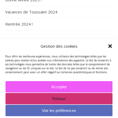
Vacances de Toussaint 2024
Rentrée 2024 !
ARCHIVES
Gestion des cookies
Archives
Pour offrir les meilleures expériences, nous utilisons des technologies telles que les
cookies pour stocker et/ou accéder aux informations des appareils. Le fait de consentir à
ces technologies nous permettra de traiter des données telles que le comportement de
navigation ou les ID uniques sur ce site. Le fait de ne pas consentir ou de retirer son
consentement peut avoir un effet négatif sur certaines caractéristiques et fonctions.
Accepter
Refuser
2026 - Tous droits réservés - Merci de contacter Marie-Maguelone
© pour utilisations des textes et/ou des photos -
Voir les préférences
mariemcreations@free.fr