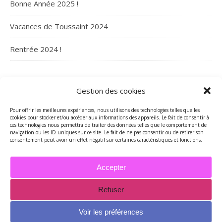
Bonne Année 2025 !
Vacances de Toussaint 2024
Rentrée 2024 !
ARCHIVES
Gestion des cookies
Archives
Pour offrir les meilleures expériences, nous utilisons des technologies telles que les
cookies pour stocker et/ou accéder aux informations des appareils. Le fait de consentir à
ces technologies nous permettra de traiter des données telles que le comportement de
navigation ou les ID uniques sur ce site. Le fait de ne pas consentir ou de retirer son
consentement peut avoir un effet négatif sur certaines caractéristiques et fonctions.
Accepter
Refuser
2026 - Tous droits réservés - Merci de contacter Marie-Maguelone
© pour utilisations des textes et/ou des photos -
Voir les préférences
mariemcreations@free.fr