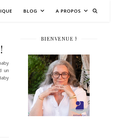
IQUE
BLOG
A PROPOS
BIENVENUE !
!
baby
d un
Baby