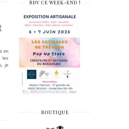
RDV CE WEEK-END !
t
es en
 les
s, je
BOUTIQUE