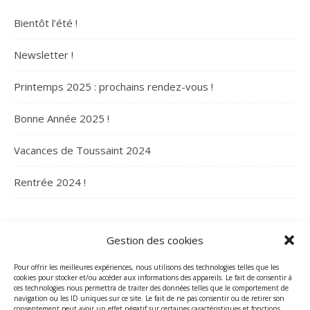
Bientôt l’été !
Newsletter !
Printemps 2025 : prochains rendez-vous !
Bonne Année 2025 !
Vacances de Toussaint 2024
Rentrée 2024 !
ARCHIVES
Gestion des cookies
Archives
Pour offrir les meilleures expériences, nous utilisons des technologies telles que les
cookies pour stocker et/ou accéder aux informations des appareils. Le fait de consentir à
ces technologies nous permettra de traiter des données telles que le comportement de
navigation ou les ID uniques sur ce site. Le fait de ne pas consentir ou de retirer son
consentement peut avoir un effet négatif sur certaines caractéristiques et fonctions.