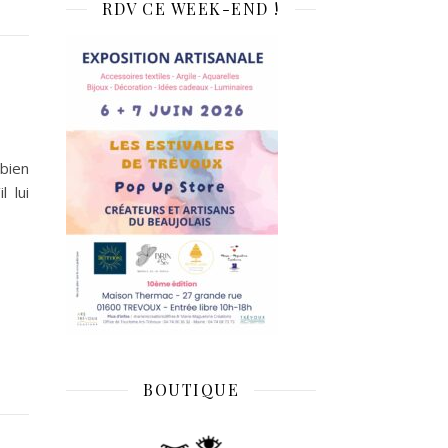
RDV CE WEEK-END !
 bien
l lui
BOUTIQUE