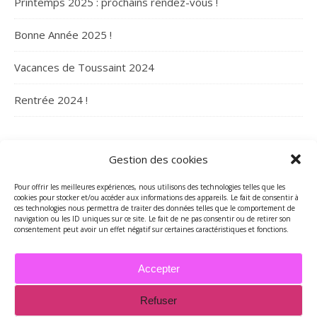
Printemps 2025 : prochains rendez-vous !
Bonne Année 2025 !
Vacances de Toussaint 2024
Rentrée 2024 !
ARCHIVES
Gestion des cookies
Archives
Pour offrir les meilleures expériences, nous utilisons des technologies telles que les
cookies pour stocker et/ou accéder aux informations des appareils. Le fait de consentir à
ces technologies nous permettra de traiter des données telles que le comportement de
navigation ou les ID uniques sur ce site. Le fait de ne pas consentir ou de retirer son
consentement peut avoir un effet négatif sur certaines caractéristiques et fonctions.
Accepter
Refuser
2026 - Tous droits réservés - Merci de contacter Marie-Maguelone