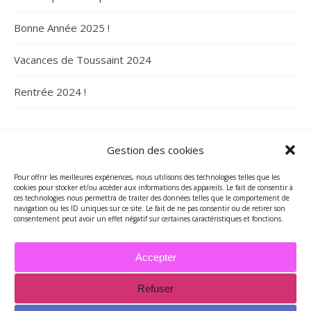
Bonne Année 2025 !
Vacances de Toussaint 2024
Rentrée 2024 !
ARCHIVES
Gestion des cookies
Archives
Pour offrir les meilleures expériences, nous utilisons des technologies telles que les
cookies pour stocker et/ou accéder aux informations des appareils. Le fait de consentir à
ces technologies nous permettra de traiter des données telles que le comportement de
navigation ou les ID uniques sur ce site. Le fait de ne pas consentir ou de retirer son
consentement peut avoir un effet négatif sur certaines caractéristiques et fonctions.
Accepter
Refuser
2026 - Tous droits réservés - Merci de contacter Marie-Maguelone