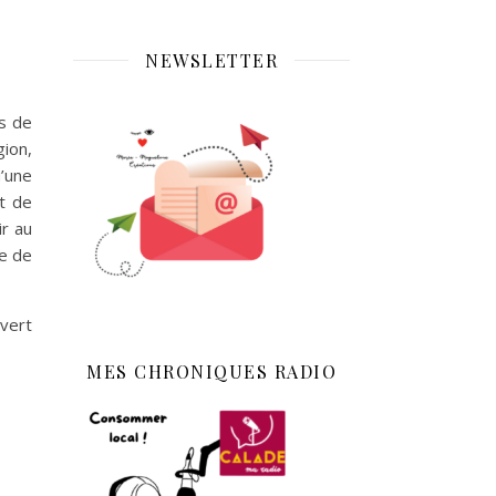
NEWSLETTER
s de
ion,
u’une
t de
ir au
e de
uvert
MES CHRONIQUES RADIO