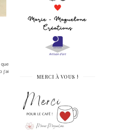
 que
 j’ai
MERCI À VOUS !