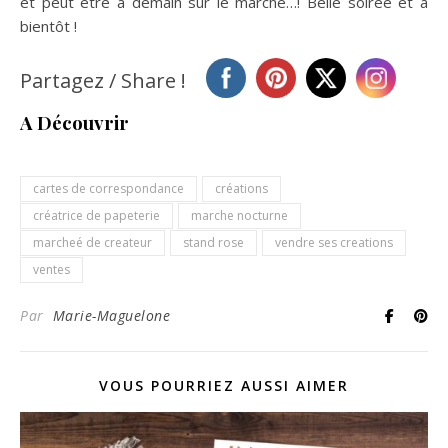
et peut être à demain sur le marché…! Belle soirée et à
bientôt !
Partagez / Share !
A Découvrir
cartes de correspondance
créations
créatrice de papeterie
marche nocturne
marcheé de createur
stand rose
vendre ses creations
ventes
Par
Marie-Maguelone
VOUS POURRIEZ AUSSI AIMER