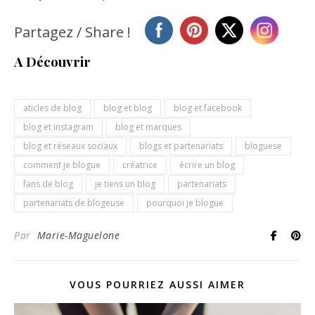
Partagez / Share !
A Découvrir
aticles de blog
blog et blog
blog et facebook
blog et instagram
blog et marques
blog et réseaux sociaux
blogs et partenariats
bloguese
comment je blogue
créatrice
écrire un blog
fans de blog
je tiens un blog
partenariats
partenariats de blogeuse
pourquoi je blogue
Par
Marie-Maguelone
VOUS POURRIEZ AUSSI AIMER