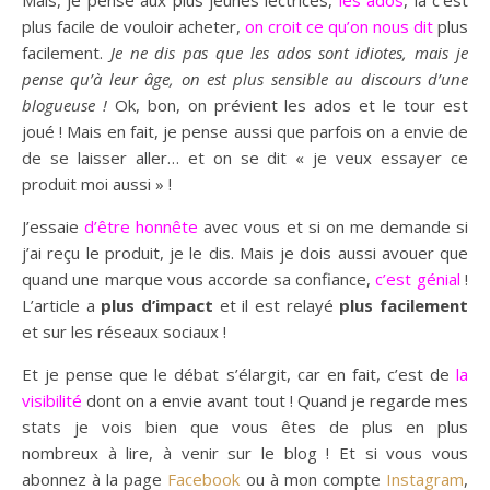
Mais, je pense aux plus jeunes lectrices,
les ados
, là c’est
plus facile de vouloir acheter,
on croit ce qu’on nous dit
plus
facilement.
Je ne dis pas que les ados sont idiotes, mais je
pense qu’à leur âge, on est plus sensible au discours d’une
blogueuse !
Ok, bon, on prévient les ados et le tour est
joué ! Mais en fait, je pense aussi que parfois on a envie de
de se laisser aller… et on se dit « je veux essayer ce
produit moi aussi » !
J’essaie
d’être honnête
avec vous et si on me demande si
j’ai reçu le produit, je le dis. Mais je dois aussi avouer que
quand une marque vous accorde sa confiance,
c’est génial
!
L’article a
plus d’impact
et il est relayé
plus facilement
et sur les réseaux sociaux !
Et je pense que le débat s’élargit, car en fait, c’est de
la
visibilité
dont on a envie avant tout ! Quand je regarde mes
stats je vois bien que vous êtes de plus en plus
nombreux à lire, à venir sur le blog ! Et si vous vous
abonnez à la page
Facebook
ou à mon compte
Instagram
,