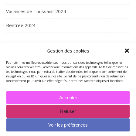
Vacances de Toussaint 2024
Rentrée 2024 !
ARCHIVES
Gestion des cookies
Archives
Pour offrir les meilleures expériences, nous utilisons des technologies telles que les
cookies pour stocker et/ou accéder aux informations des appareils. Le fait de consentir à
ces technologies nous permettra de traiter des données telles que le comportement de
navigation ou les ID uniques sur ce site. Le fait de ne pas consentir ou de retirer son
consentement peut avoir un effet négatif sur certaines caractéristiques et fonctions.
Accepter
Refuser
2026 - Tous droits réservés - Merci de contacter Marie-Maguelone
© pour utilisations des textes et/ou des photos -
Voir les préférences
mariemcreations@free.fr
Thème Ashe par
WP Royal
.