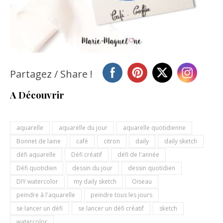
Partagez / Share !
A Découvrir
aquarelle
aquarelle du jour
aquarelle quotidienne
Bonnet de laine
café
citron
daily
daily sketch
défi aquarelle
Défi créatif
défi de l'année
Défi quotidien
dessin du jour
dessin quotidien
DIY watercolor
my daily sketch
Oiseau
peindre à l'aquarelle
peindre tous les jours
se lancer un défi
se lancer un défi créatif
sketch
watercolor