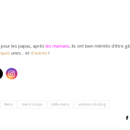
pour les papas, après
les mamans
, ils ont bien mérités d’être gâ
lques
unes… et
d’autres
!
Merci
merci à tous
mille merci
visiteurs du blog