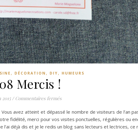
,
,
,
SINE
DÉCORATION
DIY
HUMEURS
08 Mercis !
sur 7708 Mercis !
n 2015
/
Commentaires fermés
 Vous avez atteint et dépassé le nombre de visiteurs de l’an pa
otre fidélité, merci pour vos visites ponctuelles, régulières ou e
 je l’ai déjà dis et je le redis un blog sans lecteurs et lectrices, ce 