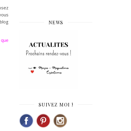
osez
vous
blog
NEWS
t que
SUIVEZ MOI !