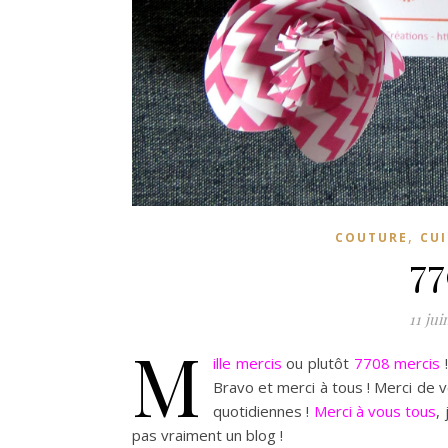
,
COUTURE
CUI
77
11 jui
M
ille mercis
ou plutôt
7708 mercis
!
Bravo et merci à tous ! Merci de v
quotidiennes !
Merci à vous tous
,
pas vraiment un blog !