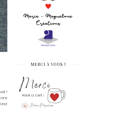
MERCI À VOUS !
ssé !
ncore
n’est