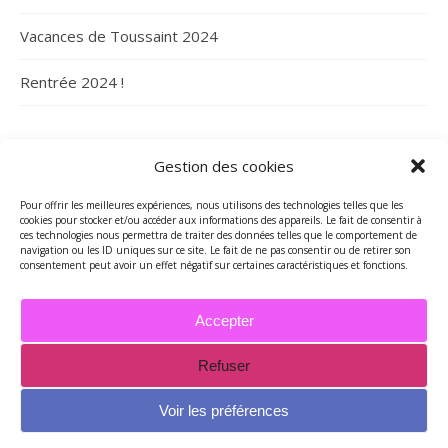
Vacances de Toussaint 2024
Rentrée 2024 !
ARCHIVES
Gestion des cookies
Archives
Pour offrir les meilleures expériences, nous utilisons des technologies telles que les
cookies pour stocker et/ou accéder aux informations des appareils. Le fait de consentir à
ces technologies nous permettra de traiter des données telles que le comportement de
navigation ou les ID uniques sur ce site. Le fait de ne pas consentir ou de retirer son
consentement peut avoir un effet négatif sur certaines caractéristiques et fonctions.
Accepter
Refuser
2026 - Tous droits réservés - Merci de contacter Marie-Maguelone
© pour utilisations des textes et/ou des photos -
Voir les préférences
mariemcreations@free.fr
Thème Ashe par
WP Royal
.