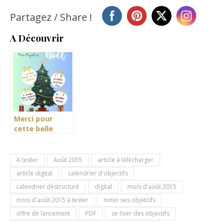
Partagez / Share !
A Découvrir
Merci pour
cette belle
année !
A tester
Août 2015
article à télécharger
article digital
calendrier d'objectifs
calendrier déstructuré
digital
mois d'août 2015
mois d'août 2015 à tester
noter ses objetcifs
offre de lancement
PDF
se fixer des objectifs