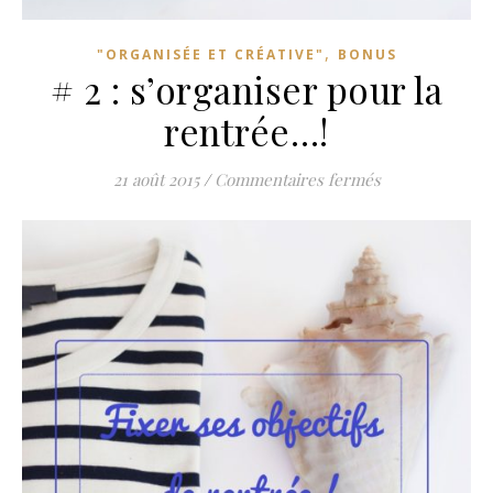
,
"ORGANISÉE ET CRÉATIVE"
BONUS
# 2 : s’organiser pour la
rentrée…!
sur # 2 : s’org
21 août 2015
/
Commentaires fermés